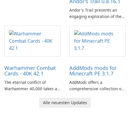
Andor's Trail 0.8.16.1
Andor's Trail presents an
engaging exploration of the
fantasy world of Dhayavar,
centered around the pursuit
of your brother, Andor,
through a quest-driven
narrative inspired by classic
role-playing games.
Warhammer Combat
AddMods mods for
Cards - 40K 42.1
Minecraft PE 3.1.7
The eternal conflict of
AddMods offers a
Warhammer 40,000 takes a
comprehensive collection of
new turn in Warhammer
add-ons for Minecraft PE,
Combat Cards - 40K, a card
allowing you to enhance your
Alle neuesten Updates
game featuring miniatures
gameplay with incredible
from Games Workshop's
mods and maps. With these
Warhammer 40,000
add-ons, your Minecraft PE
Universe.
experience will become even