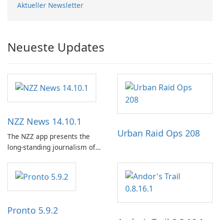
Aktueller Newsletter
Neueste Updates
NZZ News 14.10.1
Urban Raid Ops 208
The NZZ app presents the
long-standing journalism of
the NZZ, rooted in
independence, open debate,
and a liberal outlook that
embraces diverse opinion.
Pronto 5.9.2