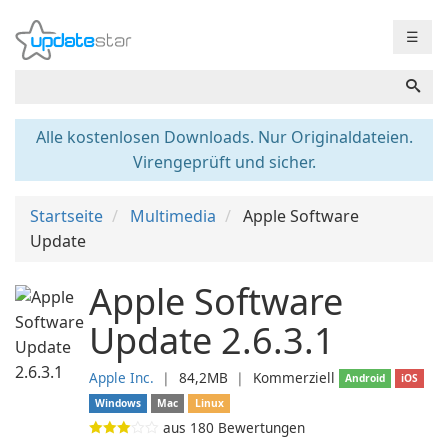
☰
Alle kostenlosen Downloads. Nur Originaldateien.
Virengeprüft und sicher.
Startseite
Multimedia
Apple Software
Update
Apple Software
Update 2.6.3.1
Apple Inc.
❘
84,2MB
❘
Kommerziell
Android
iOS
Windows
Mac
Linux
aus
180
Bewertungen