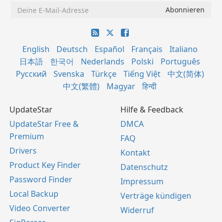
English
Deutsch
Español
Français
Italiano
日本語
한국어
Nederlands
Polski
Português
Русский
Svenska
Türkçe
Tiếng Việt
中文(简体)
中文(繁體)
Magyar
हिन्दी
UpdateStar
Hilfe & Feedback
UpdateStar Free &
DMCA
Premium
FAQ
Drivers
Kontakt
Product Key Finder
Datenschutz
Password Finder
Impressum
Local Backup
Verträge kündigen
Video Converter
Widerruf