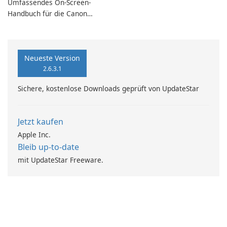
Umfassendes On-Screen-
MiniTool MovieMaker.
Handbuch für die Canon
iX6700-Serie
Neueste Version
2.6.3.1
Sichere, kostenlose Downloads geprüft von UpdateStar
Jetzt kaufen
Apple Inc.
Bleib up-to-date
mit UpdateStar Freeware.