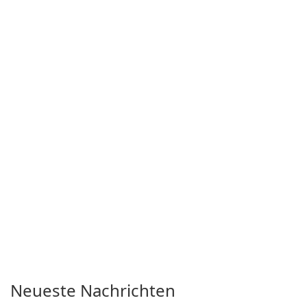
more captivating and
immersive.
Neueste Nachrichten